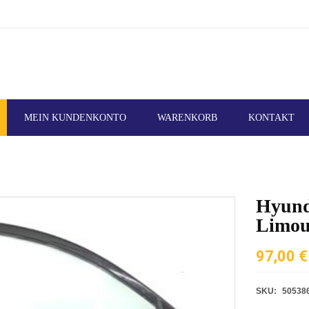
MEIN KUNDENKONTO
WARENKORB
KONTAKT
Hyund
Limou
97,00
€
SKU:
50538