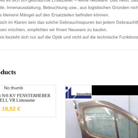
elt es sich um gebrauchte Ersatzteile! – keine Neuware. Das heißt, dass
ile, Innenausstattung, Beleuchtung usw., aus logistischen Gründen nicht
e kleinere Mängel auf den Ersatzteilen befinden können.
ich im Klaren sein das solche Gebrauchsspuren bei jedem Gebrauchtf
aben möchten, empfehlen wir Ihnen Neuware zu kaufen.
s bezieht sich nur auf die Optik und nicht auf die technische Funktional
oducts
1-3 Werktage
 6 N/6 KV FENSTERHEBER
LL VR Limousine
18,52
€
1-3 Werktage