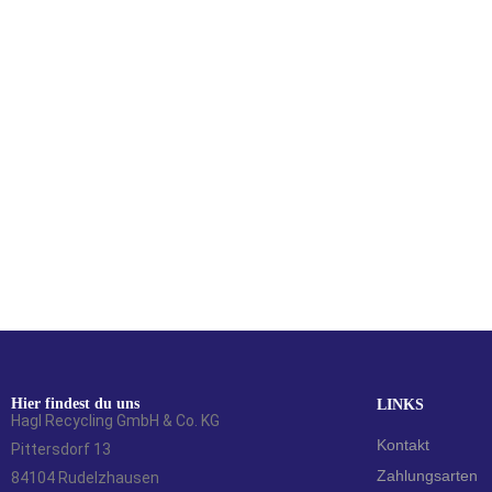
Ford Focus Focus DA3/DB3 TÜRSCHANIER R
Kombi
10,00
€
Hier findest du uns
LINKS
Hagl Recycling GmbH & Co. KG
Kontakt
Pittersdorf 13
Zahlungsarten
84104 Rudelzhausen