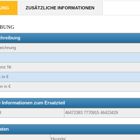
BUNG
ZUSÄTZLICHE INFORMATIONEN
IBUNG
chreibung
zeichnung
enz Nr.
 in €
n in €
e Informationen zum Ersatzteil
R
46472383 7770915 46423429
aten
Hyundai