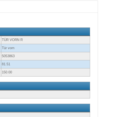
TÜR VORN R
Tür vorn
5053863
81.51
150.00