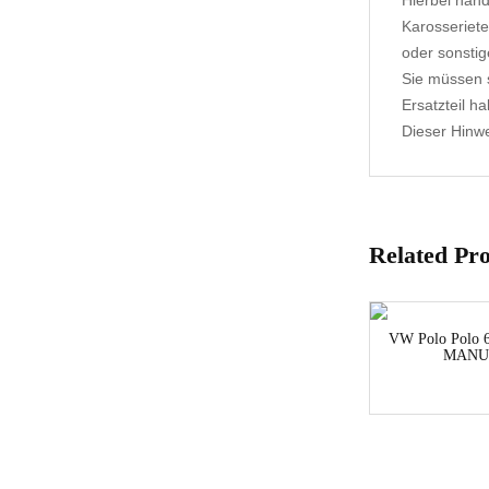
Hierbei hand
Karosseriete
oder sonstig
Sie müssen s
Ersatzteil h
Dieser Hinwei
Related Pr
VW Polo Polo
MANUE
1-3 Werktage