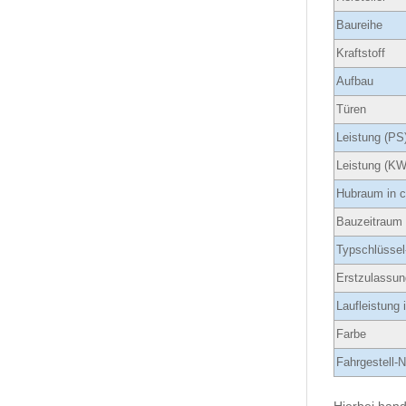
Baureihe
Kraftstoff
Aufbau
Türen
Leistung (PS
Leistung (KW
Hubraum in 
Bauzeitraum
Typschlüssel
Erstzulassun
Laufleistung
Farbe
Fahrgestell-N