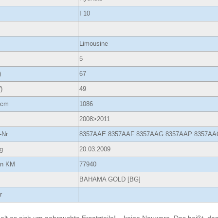
I 10
Limousine
5
)
67
)
49
ccm
1086
2008>2011
-Nr.
8357AAE 8357AAF 8357AAG 8357AAP 8357AA
g
20.03.2009
 in KM
77940
BAHAMA GOLD [BG]
r