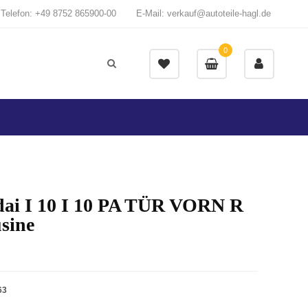
Telefon: +49 8752 865900-00
E-Mail: verkauf@autoteile-hagl.de
0
ai I 10 I 10 PA TÜR VORN R
sine
63