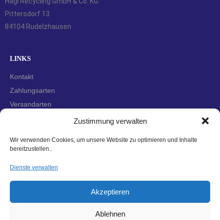
Hagl Recycling GmbH & Co. KG
Pittersdorf 13
84104 Rudelzhausen
LINKS
Kontakt
Zahlungsarten
Versandarten
Widerrufsbelehrung
Zustimmung verwalten
AGBs
Wir verwenden Cookies, um unsere Website zu optimieren und Inhalte
Datenschutzerklärung
bereitzustellen..
Impressum
Dienste verwalten
Cookie-Richtlinie (EU)
Akzeptieren
Ablehnen