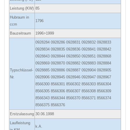
Leistung (KW)
85
Hubraum in
1796
ccm
Bauzeitraum
1996>1999
0928284 0928286 0928831 0928832 0928833
0928834 0928835 0928836 0928841 0928842
0928843 0928844 0928850 0928851 0928868
0928869 0928870 0928882 0928883 0928884
Typschlüssel-
0928885 0928886 0928887 0928904 0928905
Nr.
0928906 0928945 0928946 0928947 0928967
8566300 8566301 8566302 8566303 8566304
8566305 8566306 8566307 8566308 8566309
8566343 8566344 8566370 8566371 8566374
8566375 8566376
Erstzulassung
30.06.1998
Laufleistung
k.A.
in KM