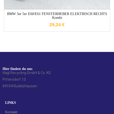
BMW 5er 5er E60/E61 FENSTERHEBER ELEKTRISCH RECHTS
Kombi
29,24
€
Hier findest du uns
Hagl Recycling GmbH & Co. KG
Pittersdorf 13
84104 Rudelzhausen
LINKS
Kontakt