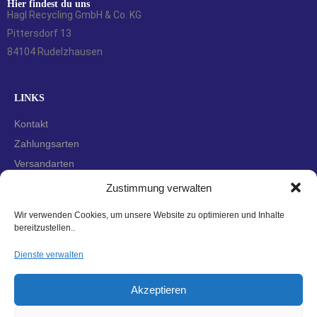
Hier findest du uns
Hagl Recycling GmbH & Co. KG
Pittersdorf 13
84104 Rudelzhausen
LINKS
Kontakt
Zahlungsarten
Versandarten
Widerrufsbelehrung
Zustimmung verwalten
AGBs
Wir verwenden Cookies, um unsere Website zu optimieren und Inhalte
Datenschutzerklärung
bereitzustellen..
Impressum
Dienste verwalten
Cookie-Richtlinie (EU)
Akzeptieren