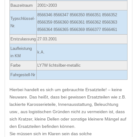
Bauzeitraum
2001>2003
8566346 8566347 8566350 8566351 8566352
Typschlüssel-
8566359 8566360 8566361 8566362 8566363
Nr.
8566364 8566365 8566369 8566377 8566461
Erstzulassung
27.03.2001
Laufleistung
k.A.
in KM
Farbe
LY7W lichtsilber-metallic
Fahrgestell-Nr
Hierbei handelt es sich um gebrauchte Ersatzteile! – keine
Neuware. Das heißt, dass bei gewissen Ersatzteilen wie z.B.
lackierte Karosserieteile, Innenausstattung, Beleuchtung
usw., aus logistischen Gründen nicht zu vermeiden ist, dass
sich Kratzer, kleine Dellen oder sonstige kleinere Mängel auf
den Ersatzteilen befinden können.
Sie müssen sich im Klaren sein das solche