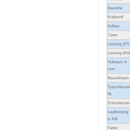
Baureihe
Kraftstoff
Aufbau
Türen
Leistung (PS
Leistung (KW
Hubraum in
ccm
Bauzeitraum
Typschlüssel
Nr.
Erstzulassun
Laufleistung
in KM
Farbe