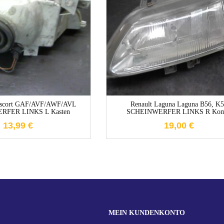
1-3 Werktage
1-3 Werktage
 Escort GAF/AVF/AWF/AVL
Renault Laguna Laguna B56, K
RFER LINKS L Kasten
SCHEINWERFER LINKS R Kom
13,99
€
19,00
€
MEIN KUNDENKONTO