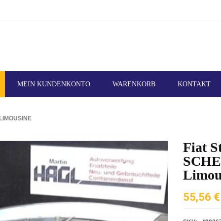
MEIN KUNDENKONTO
WARENKORB
KONTAKT
 LIMOUSINE
Fiat S
SCHE
Limou
55,56
€