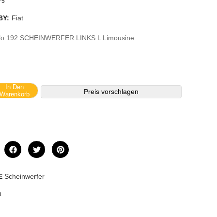
75
BY:
Fiat
Stilo 192 SCHEINWERFER LINKS L Limousine
In Den
Preis vorschlagen
Warenkorb
E
Scheinwerfer
t