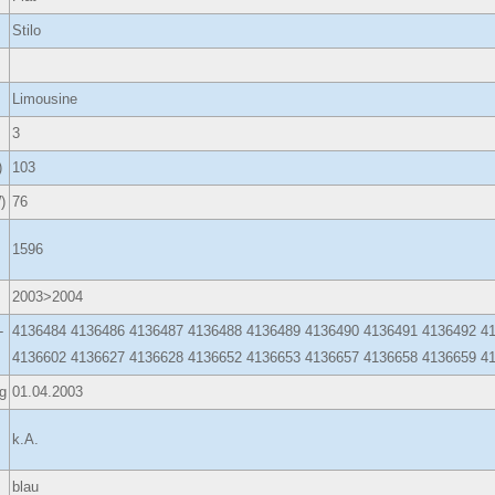
Stilo
Limousine
3
)
103
)
76
1596
2003>2004
-
4136484 4136486 4136487 4136488 4136489 4136490 4136491 4136492 4
4136602 4136627 4136628 4136652 4136653 4136657 4136658 4136659 
g
01.04.2003
k.A.
blau