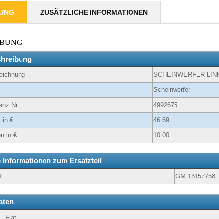
BUNG
ZUSÄTZLICHE INFORMATIONEN
IBUNG
chreibung
zeichnung
SCHEINWERFER LINK
Scheinwerfer
enz Nr.
4992675
 in €
46.69
n in €
10.00
e Informationen zum Ersatzteil
R
GM 13157758
aten
Fiat