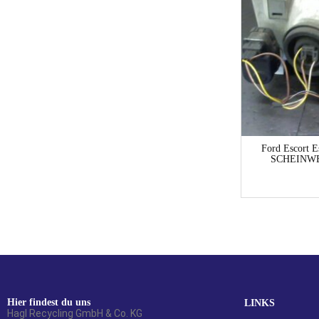
1-3 Werktage
Mercedes-Benz C-Klasse C-Klasse 202
Ford Escort
SCHEINWERFER KOMPLETT R Limousine
SCHEINWE
53,61
€
Hier findest du uns
LINKS
Hagl Recycling GmbH & Co. KG