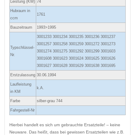
Leistung (KW)
74
Hubraum in
1761
ccm
Bauzeitraum
1993>1995
3001233 3001234 3001235 3001236 3001237
3001257 3001258 3001259 3001272 3001273
Typschlüssel-
3001274 3001275 3001292 3001299 3001603
Nr.
3001608 3001623 3001624 3001625 3001626
3001627 3001628 3001629 3001638 3001695
Erstzulassung
30.06.1994
Laufleistung
k.A.
in KM
Farbe
silber-grau 744
Fahrgestell-Nr
Hierbei handelt es sich um gebrauchte Ersatzteile! – keine
Neuware. Das heißt, dass bei gewissen Ersatzteilen wie z.B.