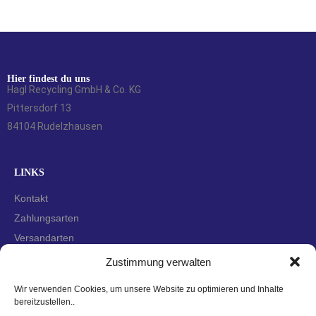
Hier findest du uns
Hagl Recycling GmbH & Co. KG
Pittersdorf 13
84104 Rudelzhausen
LINKS
Kontakt
Zahlungsarten
Versandarten
Widerrufsbelehrung
Zustimmung verwalten
AGBs
Wir verwenden Cookies, um unsere Website zu optimieren und Inhalte
Datenschutzerklärung
bereitzustellen..