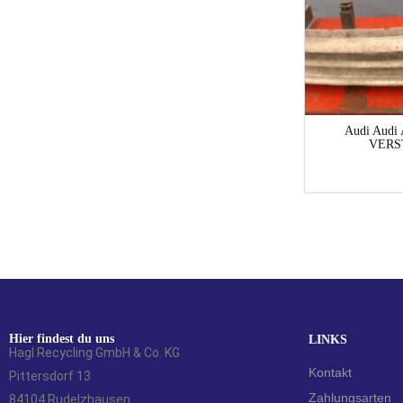
1-3 Werktage
VW Golf Golf 1K/1KP/5M/1KM
Audi Audi
STEUERGERÄT ABSTAND-SENSOR
VERS
Limousine
39,00
€
Hier findest du uns
LINKS
Hagl Recycling GmbH & Co. KG
Kontakt
Pittersdorf 13
Zahlungsarten
84104 Rudelzhausen