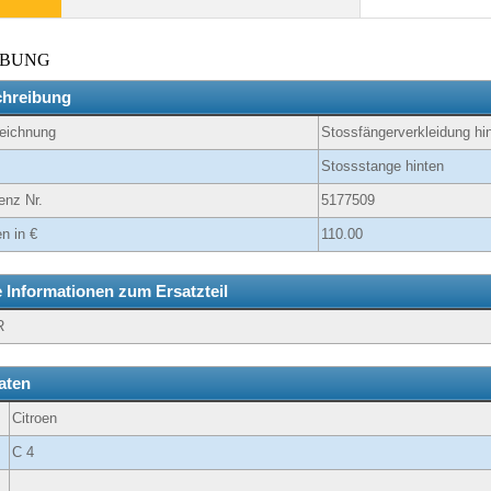
IBUNG
chreibung
zeichnung
Stossfängerverkleidung hi
Stossstange hinten
enz Nr.
5177509
n in €
110.00
e Informationen zum Ersatzteil
R
aten
Citroen
C 4