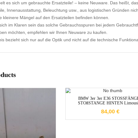
elt es sich um gebrauchte Ersatzteile! – keine Neuware. Das heißt, dass
ile, Innenausstattung, Beleuchtung usw., aus logistischen Gründen nicht
e kleinere Mängel auf den Ersatzteilen befinden können.
ich im Klaren sein das solche Gebrauchsspuren bei jedem Gebrauchtf
aben möchten, empfehlen wir Ihnen Neuware zu kaufen.
s bezieht sich nur auf die Optik und nicht auf die technische Funktional
oducts
1-3 Werktage
BMW 3er 3er E36 STOSSFÄNG
STOßSTANGE HINTEN Limousi
84,00
€