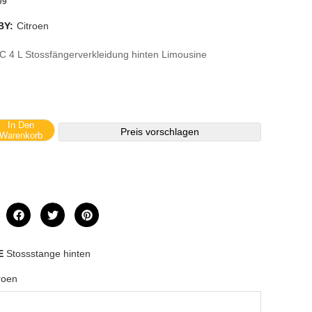
09
BY:
Citroen
 C 4 L Stossfängerverkleidung hinten Limousine
In Den
Preis vorschlagen
Warenkorb
E
Stossstange hinten
roen