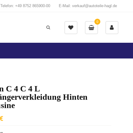
Telefon: +49 8752 865900-00
E-Mail: verkauf@autoteile-hagl.de
0
n C 4 C 4 L
fängerverkleidung Hinten
sine
€