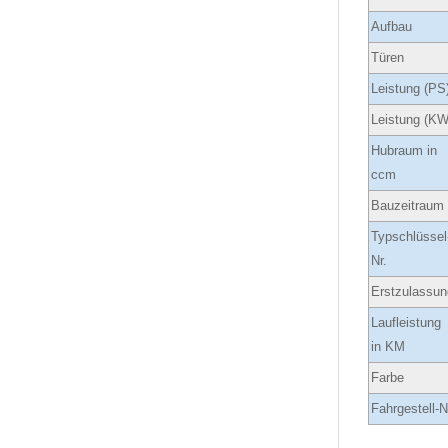
Aufbau
Türen
Leistung (PS
Leistung (KW
Hubraum in
ccm
Bauzeitraum
Typschlüssel
Nr.
Erstzulassun
Laufleistung
in KM
Farbe
Fahrgestell-N