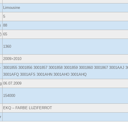
Limousine
5
)
88
)
65
1360
2009>2010
-
3001855 3001856 3001857 3001858 3001859 3001860 3001867 3001AA
3001AFQ 3001AFS 3001AHN 3001AHO 3001AHQ
g
06.07.2009
154000
EKQ – FARBE LUZIFERROT
r