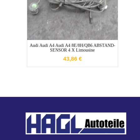
1-3 Werktage
Audi Audi A4 Audi A4 8E/8H/QB6 ABSTAND-
Op
SENSOR 4 X Limousine
S
43,86
€