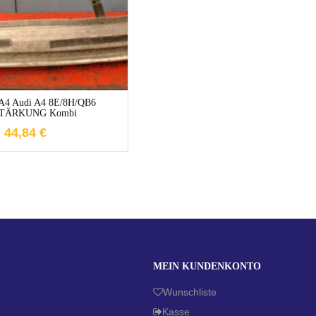
1-3 Werktage
 A4 Audi A4 8E/8H/QB6
TÄRKUNG Kombi
44,84
€
MEIN KUNDENKONTO
Wunschliste
Kasse