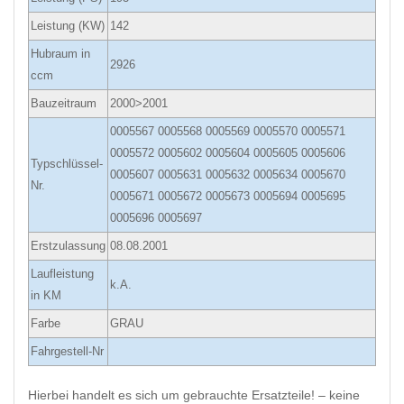
Leistung (KW)
142
Hubraum in
2926
ccm
Bauzeitraum
2000>2001
0005567 0005568 0005569 0005570 0005571
0005572 0005602 0005604 0005605 0005606
Typschlüssel-
0005607 0005631 0005632 0005634 0005670
Nr.
0005671 0005672 0005673 0005694 0005695
0005696 0005697
Erstzulassung
08.08.2001
Laufleistung
k.A.
in KM
Farbe
GRAU
Fahrgestell-Nr
Hierbei handelt es sich um gebrauchte Ersatzteile! – keine