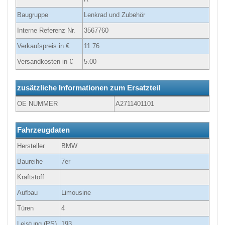
Baugruppe
Lenkrad und Zubehör
Interne Referenz Nr.
3567760
Verkaufspreis in €
11.76
Versandkosten in €
5.00
zusätzliche Informationen zum Ersatzteil
OE NUMMER
A2711401101
Fahrzeugdaten
Hersteller
BMW
Baureihe
7er
Kraftstoff
Aufbau
Limousine
Türen
4
Leistung (PS)
193