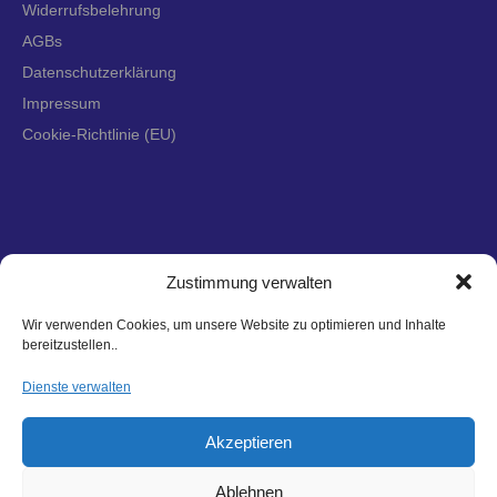
Widerrufsbelehrung
AGBs
Datenschutzerklärung
Impressum
Cookie-Richtlinie (EU)
Zustimmung verwalten
©
2026 Hagl Recycling GmbH & Co. KG. All Rights Reserved.
Wir verwenden Cookies, um unsere Website zu optimieren und Inhalte
bereitzustellen..
Dienste verwalten
Akzeptieren
Ablehnen