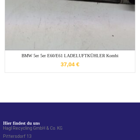
BMW 5er 5er E60/E61 LADELUFTKÜHLER Kombi
37,04
€
Hier findest du uns
Hagl Recycling GmbH & Co. KG
Pittersdorf 13