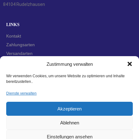
84104 Rudelzhausen
LINKS
Kontakt
Zahlungsarten
Versandarten
Widerrufsbelehrung
Zustimmung verwalten
AGBs
Wir verwenden Cookies, um unsere Website zu optimieren und Inhalte
Datenschutzerklärung
bereitzustellen..
Impressum
Dienste verwalten
Cookie-Richtlinie (EU)
Akzeptieren
Ablehnen
Einstellungen ansehen