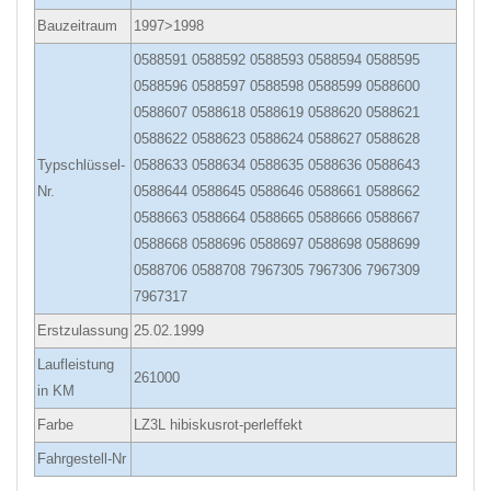
Bauzeitraum
1997>1998
0588591 0588592 0588593 0588594 0588595
0588596 0588597 0588598 0588599 0588600
0588607 0588618 0588619 0588620 0588621
0588622 0588623 0588624 0588627 0588628
Typschlüssel-
0588633 0588634 0588635 0588636 0588643
Nr.
0588644 0588645 0588646 0588661 0588662
0588663 0588664 0588665 0588666 0588667
0588668 0588696 0588697 0588698 0588699
0588706 0588708 7967305 7967306 7967309
7967317
Erstzulassung
25.02.1999
Laufleistung
261000
in KM
Farbe
LZ3L hibiskusrot-perleffekt
Fahrgestell-Nr