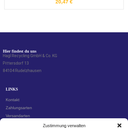
20,47
€
Hier findest du uns
Hagl Recycling GmbH & Co. KG
Pittersdorf 13
84104 Rudelzhausen
LINKS
Kontakt
Zahlungsarten
Versandarten
Widerrufsbelehrung
Zustimmung verwalten