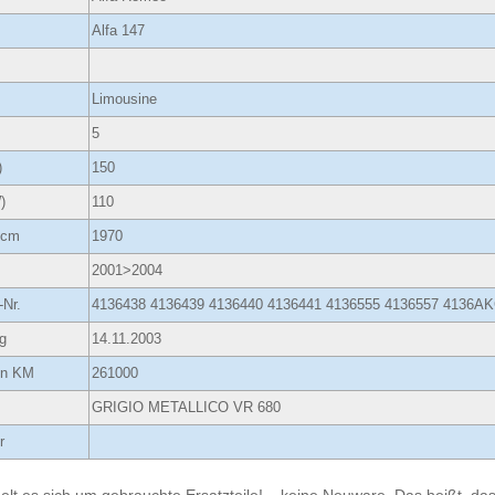
Alfa 147
Limousine
5
)
150
)
110
ccm
1970
2001>2004
-Nr.
4136438 4136439 4136440 4136441 4136555 4136557 4136
g
14.11.2003
 in KM
261000
GRIGIO METALLICO VR 680
r