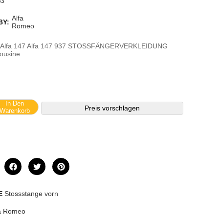
63
Alfa
BY:
Romeo
 Alfa 147 Alfa 147 937 STOSSFÄNGERVERKLEIDUNG
ousine
In Den
Preis vorschlagen
Warenkorb
E
Stossstange vorn
fa Romeo