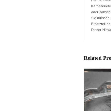
Hierbei hand
Karosseriete
oder sonstig
Sie müssen s
Ersatzteil h
Dieser Hinwei
Related Pr
1-3 Werktage