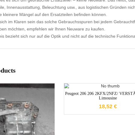
elt es sich um gebrauchte Ersatzteile! – keine Neuware. Das heißt, dass
ile, Innenausstattung, Beleuchtung usw., aus logistischen Gründen nicht
e kleinere Mängel auf den Ersatzteilen befinden können.
ich im Klaren sein das solche Gebrauchsspuren bei jedem Gebrauchtf
aben möchten, empfehlen wir Ihnen Neuware zu kaufen.
s bezieht sich nur auf die Optik und nicht auf die technische Funktional
oducts
1-3 Werktage
Peugeot 206 206 2KFX/2NFZ/ VERS
Limousine
18,52
€
1-3 Werktage