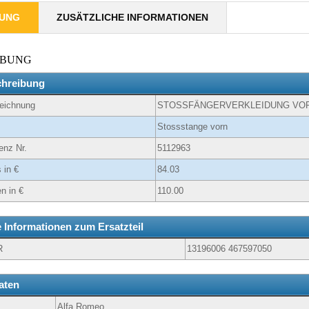
BUNG
ZUSÄTZLICHE INFORMATIONEN
IBUNG
chreibung
zeichnung
STOSSFÄNGERVERKLEIDUNG VO
Stossstange vorn
enz Nr.
5112963
 in €
84.03
n in €
110.00
e Informationen zum Ersatzteil
R
13196006 467597050
aten
Alfa Romeo