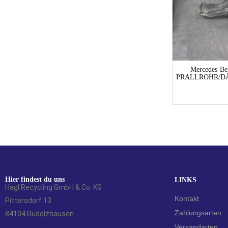
VW Polo Polo 9 N VERSTÄRKUNG Limousine
Mercedes-Be
PRALLROHR/DÄ
27,30
€
Hier findest du uns
LINKS
Hagl Recycling GmbH & Co. KG
Kontakt
Pittersdorf 13
Zahlungsarten
84104 Rudelzhausen
Versandarten