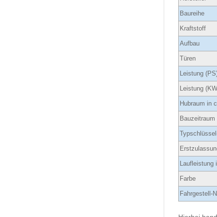
Baureihe
Kraftstoff
Aufbau
Türen
Leistung (PS
Leistung (KW
Hubraum in 
Bauzeitraum
Typschlüssel
Erstzulassun
Laufleistung
Farbe
Fahrgestell-N