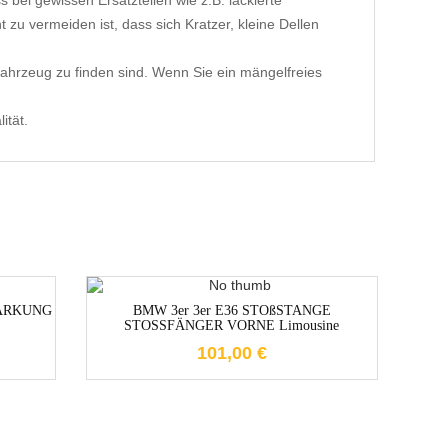
 bei gewissen Ersatzteilen wie z.B. lackierte
 zu vermeiden ist, dass sich Kratzer, kleine Dellen
ahrzeug zu finden sind. Wenn Sie ein mängelfreies
ität.
1-3 Werktage
TÄRKUNG
BMW 3er 3er E36 STOßSTANGE
STOSSFÄNGER VORNE Limousine
101,00
€