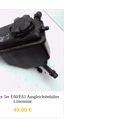
1-3 Werktage
 5er E60/E61 Ausgleichsbehälter
Limousine
40,00
€