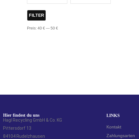
FILTER
Preis:
40 €
—
50 €
Hier findest du uns
LINKS
Hagl Recycling GmbH & Co. KG
Kontakt
Pittersdorf 13
Zahlungsarten
84104 Rudelzhausen