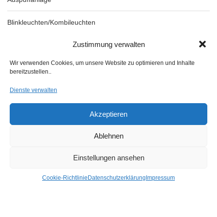
Blinkleuchten/Kombileuchten
Zustimmung verwalten
Mehr Kategorien +
Wir verwenden Cookies, um unsere Website zu optimieren und Inhalte
bereitzustellen..
Nach Preis Filtern
Dienste verwalten
Akzeptieren
Ablehnen
FILTER
Einstellungen ansehen
Preis:
30 €
—
50 €
Cookie-Richtlinie
Datenschutzerklärung
Impressum