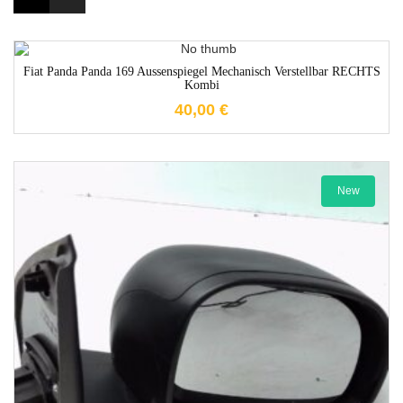
1-3 Werktage
Fiat Panda Panda 169 Aussenspiegel Mechanisch Verstellbar RECHTS
Kombi
40,00
€
New
1-3 Werktage