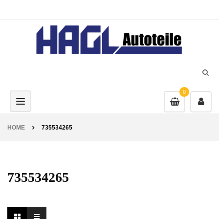
0
Toggle navigation
HOME
735534265
735534265