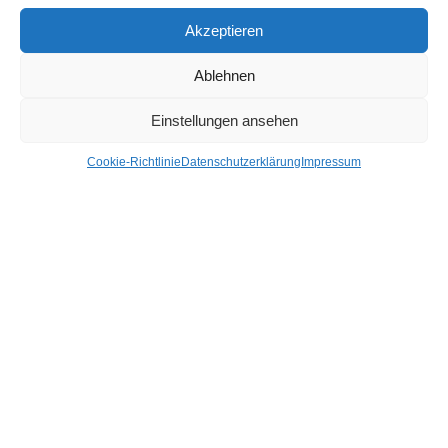
Armaturenbrett / Mittelkonsole
Akzeptieren
Auspuffanlage
Ablehnen
Blinkleuchten/Kombileuchten
Einstellungen ansehen
Mehr Kategorien +
Cookie-Richtlinie
Datenschutzerklärung
Impressum
Hier findest du uns
Hagl Recycling GmbH & Co. KG
Pittersdorf 13
84104 Rudelzhausen
LINKS
Kontakt