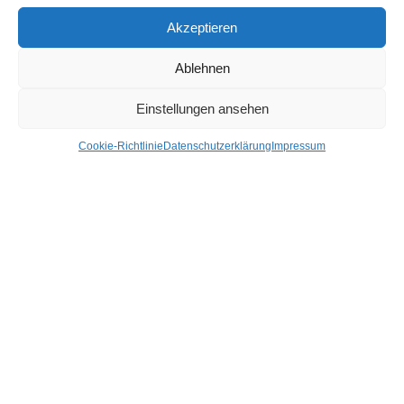
Armaturenbrett / Mittelkonsole
Akzeptieren
Auspuffanlage
Ablehnen
Blinkleuchten/Kombileuchten
Einstellungen ansehen
Mehr Kategorien +
Cookie-Richtlinie
Datenschutzerklärung
Impressum
Hier findest du uns
Hagl Recycling GmbH & Co. KG
Pittersdorf 13
84104 Rudelzhausen
LINKS
Kontakt