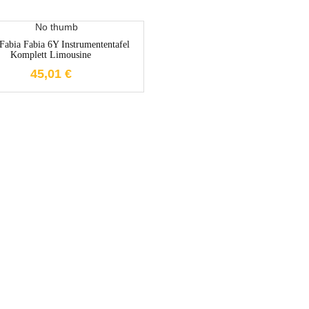
1-3 Werktage
Fabia Fabia 6Y Instrumententafel
Komplett Limousine
45,01
€