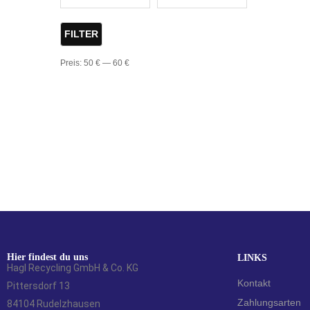
FILTER
Preis:
50 €
—
60 €
Hier findest du uns
LINKS
Hagl Recycling GmbH & Co. KG
Kontakt
Pittersdorf 13
Zahlungsarten
84104 Rudelzhausen