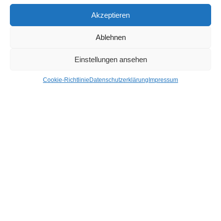
Armaturenbrett / Mittelkonsole
Akzeptieren
Auspuffanlage
Ablehnen
Blinkleuchten/Kombileuchten
Einstellungen ansehen
Mehr Kategorien +
Cookie-Richtlinie
Datenschutzerklärung
Impressum
Hier findest du uns
Hagl Recycling GmbH & Co. KG
Pittersdorf 13
84104 Rudelzhausen
LINKS
Kontakt