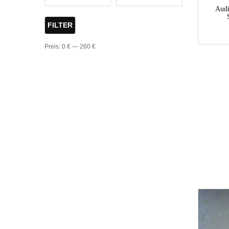
Aud
FILTER
Preis:
0 €
—
260 €