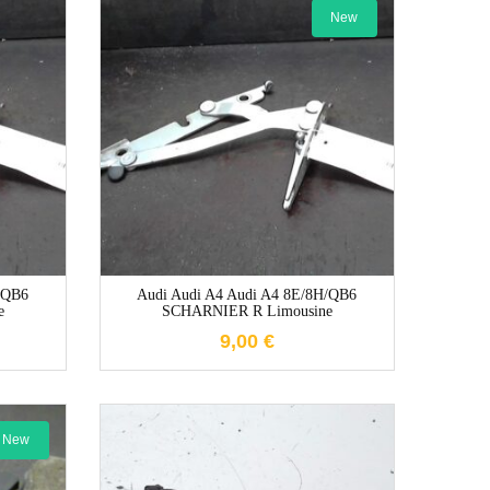
New
e
1-3 Werktage
/QB6
Audi Audi A4 Audi A4 8E/8H/QB6
e
SCHARNIER R Limousine
9,00
€
New