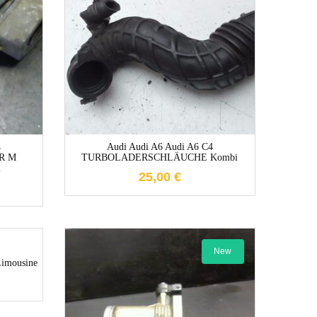
1-3 Werktage
e
4
Audi Audi A6 Audi A6 C4
R M
TURBOLADERSCHLÄUCHE Kombi
i
25,00
€
e
New
mousine