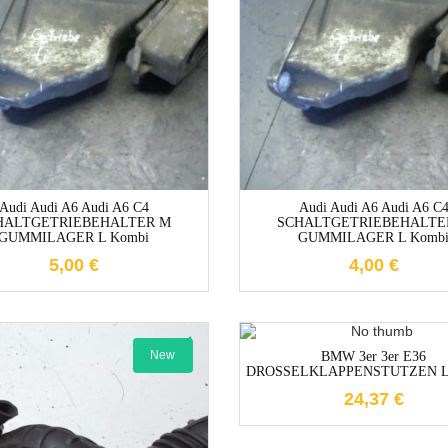
1-3 Werktage
1-3 Werktag
Audi Audi A6 Audi A6 C4
Audi Audi A6 Audi A6 C
HALTGETRIEBEHALTER M
SCHALTGETRIEBEHALTE
GUMMILAGER L Kombi
GUMMILAGER L Komb
5,00
€
4,00
€
1-3 Werktag
New
BMW 3er 3er E36
DROSSELKLAPPENSTUTZEN Li
24,37
€