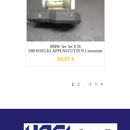
1-3 Werktage
BMW 3er 3er E36
DROSSELKLAPPENSTUTZEN Limousine
24,37
€
1
2
…
4
5