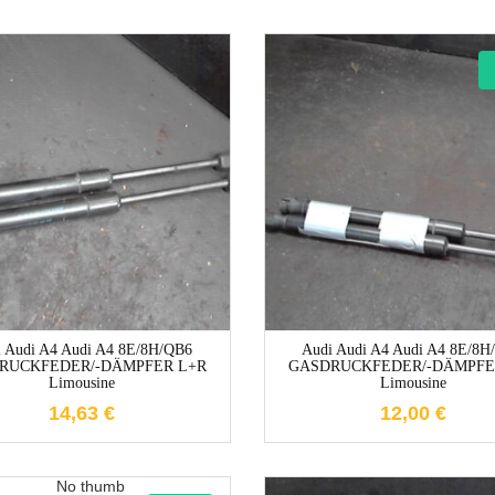
1-3 Werktage
1-3 Werktag
i Audi A4 Audi A4 8E/8H/QB6
Audi Audi A4 Audi A4 8E/8H
RUCKFEDER/-DÄMPFER L+R
GASDRUCKFEDER/-DÄMPFE
Limousine
Limousine
14,63
€
12,00
€