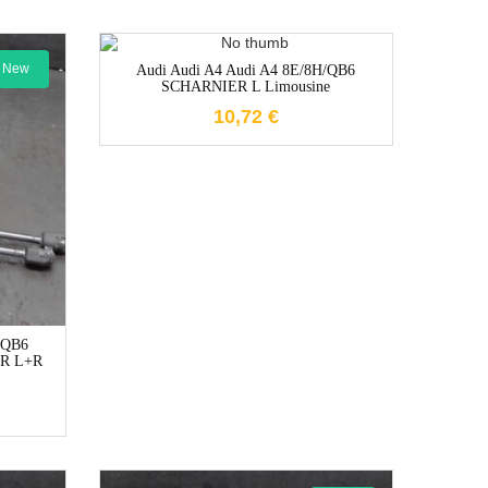
1-3 Werktage
New
Audi Audi A4 Audi A4 8E/8H/QB6
SCHARNIER L Limousine
10,72
€
e
/QB6
R L+R