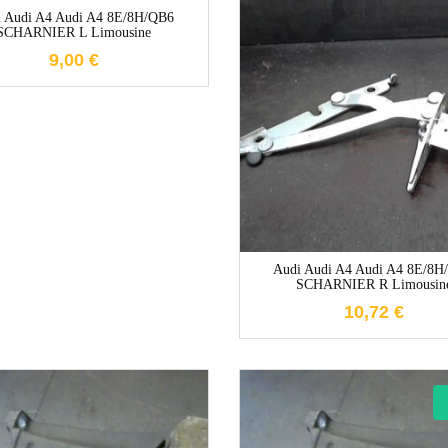
1-3 Werktage
New
i Audi A4 Audi A4 8E/8H/QB6
SCHARNIER L Limousine
9,00
€
1-3 Werktag
Audi Audi A4 Audi A4 8E/8H
SCHARNIER R Limousin
10,72
€