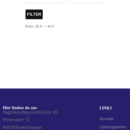
FILTER
Preis:
30 €
—
40 €
Hier findest du uns
LINKS
Hagl Recycling GmbH & Co. KG
Kontakt
Pittersdorf 13
Zahlungsarten
84104 Rudelzhausen