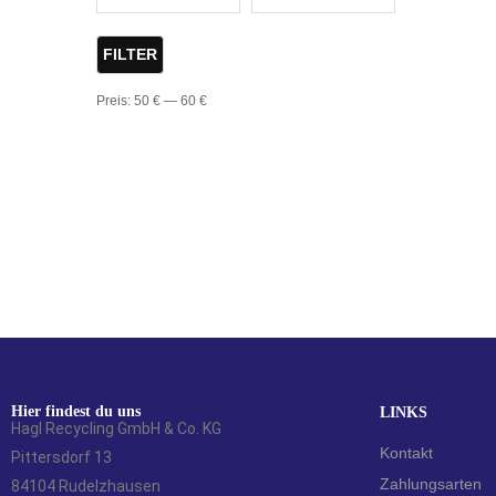
FILTER
Preis:
50 €
—
60 €
Hier findest du uns
LINKS
Hagl Recycling GmbH & Co. KG
Kontakt
Pittersdorf 13
Zahlungsarten
84104 Rudelzhausen