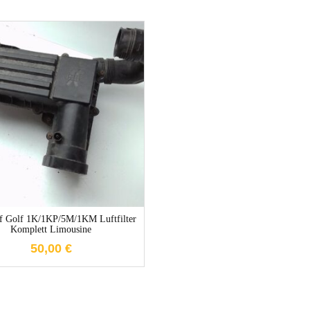
1-3 Werktage
 Golf 1K/1KP/5M/1KM Luftfilter
Komplett Limousine
50,00
€