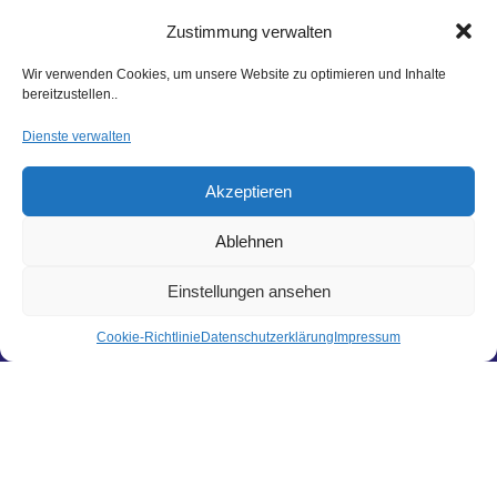
Zustimmung verwalten
Wir verwenden Cookies, um unsere Website zu optimieren und Inhalte
FILTER
bereitzustellen..
Preis:
20 €
—
40 €
Dienste verwalten
Akzeptieren
Ablehnen
Einstellungen ansehen
Hier findest du uns
Hagl Recycling GmbH & Co. KG
Cookie-Richtlinie
Datenschutzerklärung
Impressum
Pittersdorf 13
84104 Rudelzhausen
LINKS
Kontakt