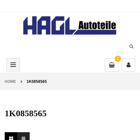
0
Toggle navigation
HOME
1K0858565
1K0858565