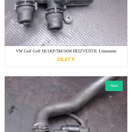
VW Golf Golf 1K/1KP/5M/1KM HEIZVENTIL Limousine
28,27
€
New