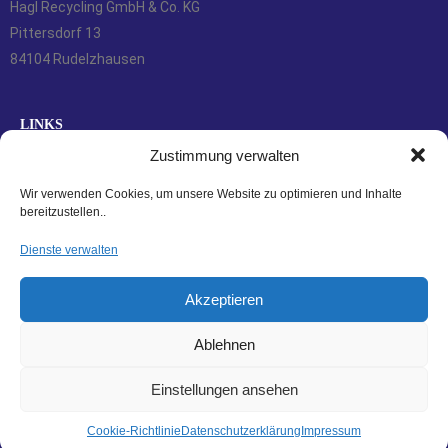
Hagl Recycling GmbH & Co. KG
Pittersdorf 13
84104 Rudelzhausen
LINKS
Zustimmung verwalten
Kontakt
Zahlungsarten
Wir verwenden Cookies, um unsere Website zu optimieren und Inhalte
bereitzustellen..
Versandarten
Widerrufsbelehrung
Dienste verwalten
AGBs
Akzeptieren
Datenschutzerklärung
Impressum
Ablehnen
Cookie-Richtlinie (EU)
Einstellungen ansehen
Cookie-Richtlinie
Datenschutzerklärung
Impressum