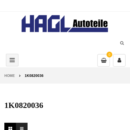
0
Toggle navigation
HOME
1K0820036
1K0820036