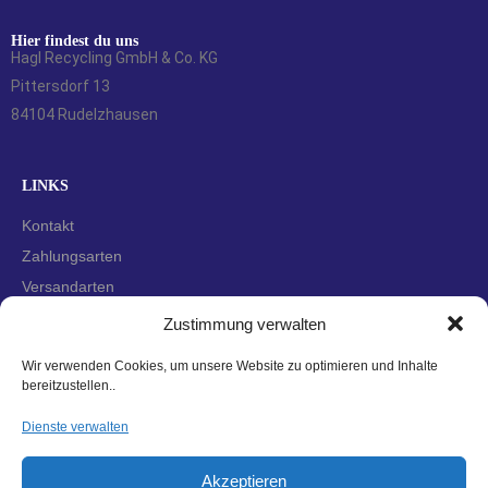
Hier findest du uns
Hagl Recycling GmbH & Co. KG
Pittersdorf 13
84104 Rudelzhausen
LINKS
Kontakt
Zahlungsarten
Versandarten
Widerrufsbelehrung
Zustimmung verwalten
AGBs
Wir verwenden Cookies, um unsere Website zu optimieren und Inhalte
Datenschutzerklärung
bereitzustellen..
Impressum
Dienste verwalten
Cookie-Richtlinie (EU)
Akzeptieren