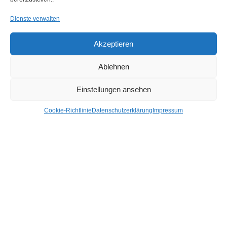
Mehr Kategorien +
Dienste verwalten
Nach Preis Filtern
Akzeptieren
Ablehnen
Einstellungen ansehen
FILTER
Cookie-Richtlinie
Datenschutzerklärung
Impressum
Preis:
80 €
—
90 €
Hier findest du uns
Hagl Recycling GmbH & Co. KG
Pittersdorf 13