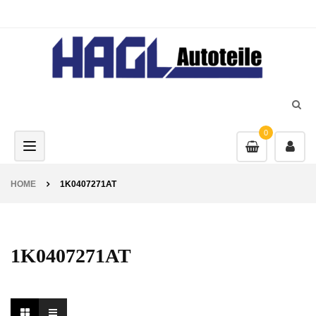
0
Toggle navigation
HOME
1K0407271AT
1K0407271AT