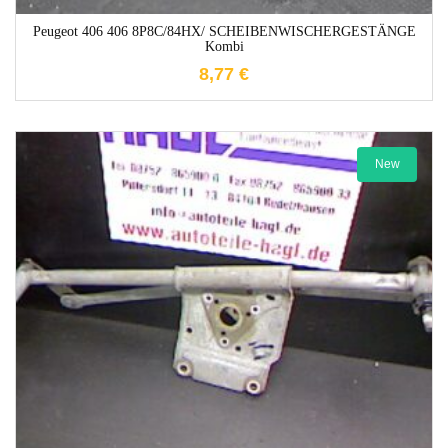
Peugeot 406 406 8P8C/84HX/ SCHEIBENWISCHERGESTÄNGE
Kombi
8,77
€
New
1-3 Werktage