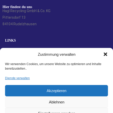
Hier findest du uns
Hagl Recycling GmbH & Co. KG
Pittersdorf 13
84104 Rudelzhausen
LINKS
Kontakt
Zustimmung verwalten
Zahlungsarten
Versandarten
Wir verwenden Cookies, um unsere Website zu optimieren und Inhalte
bereitzustellen..
Widerrufsbelehrung
AGBs
Dienste verwalten
Datenschutzerklärung
Akzeptieren
Impressum
Cookie-Richtlinie (EU)
Ablehnen