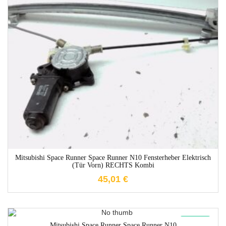
1-3 Werktage
Mitsubishi Space Runner Space Runner N10 Fensterheber Elektrisch
(Tür Vorn) RECHTS Kombi
45,01
€
1-3 Werktage
New
Mitsubishi Space Runner Space Runner N10