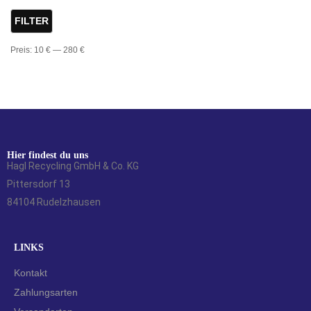
FILTER
Preis:
10 €
—
280 €
Hier findest du uns
Hagl Recycling GmbH & Co. KG
Pittersdorf 13
84104 Rudelzhausen
LINKS
Kontakt
Zahlungsarten