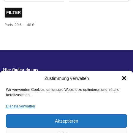
FILTER
Preis:
20 €
—
40 €
Hier findest du uns
Hagl Recycling GmbH & Co. KG
Zustimmung verwalten
Pittersdorf 13
Wir verwenden Cookies, um unsere Website zu optimieren und Inhalte
84104 Rudelzhausen
bereitzustellen..
Dienste verwalten
LINKS
Kontakt
Akzeptieren
Zahlungsarten