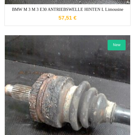
BMW M 3 M 3 E30 ANTRIEBSWELLE HINTEN L Limousine
57,51
€
New
1-3 Werktage