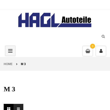
0
Toggle navigation
HOME
M 3
M 3