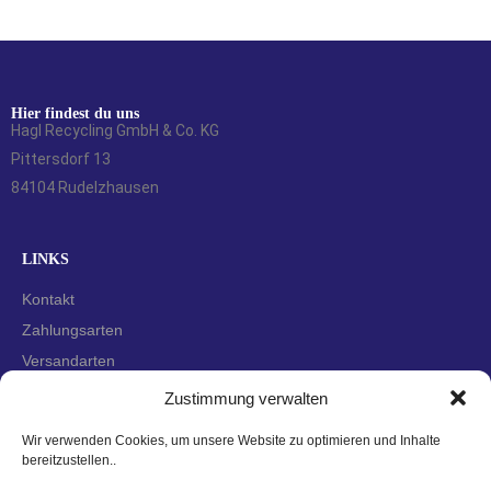
Hier findest du uns
Hagl Recycling GmbH & Co. KG
Pittersdorf 13
84104 Rudelzhausen
LINKS
Kontakt
Zahlungsarten
Versandarten
Widerrufsbelehrung
Zustimmung verwalten
AGBs
Wir verwenden Cookies, um unsere Website zu optimieren und Inhalte
Datenschutzerklärung
bereitzustellen..
Impressum