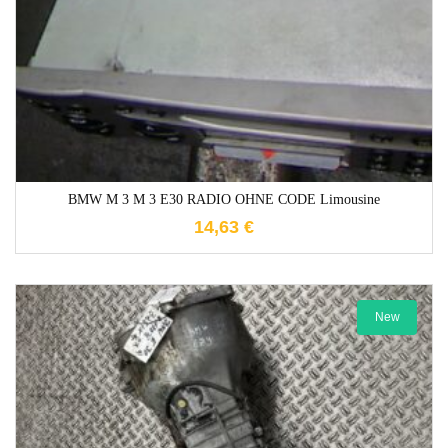
BMW M 3 M 3 E30 RADIO OHNE CODE Limousine
14,63
€
New