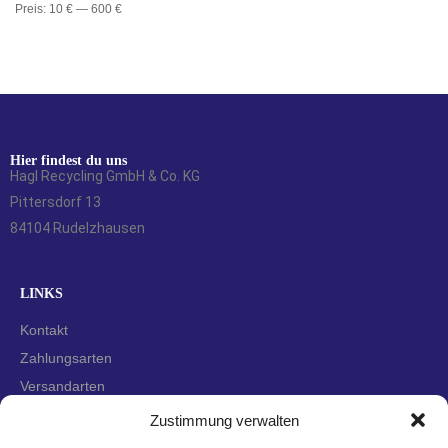
Preis:
10 €
—
600 €
Hier findest du uns
Hagl Recycling GmbH & Co. KG
Pittersdorf 13
84104 Rudelzhausen
LINKS
Kontakt
Zahlungsarten
Versandarten
Widerrufsbelehrung
Zustimmung verwalten
AGBs