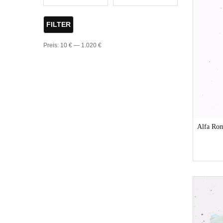
FILTER
Preis:
10 €
—
1.020 €
Alfa Rom