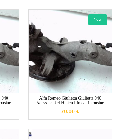
New
e
1-3 Werktage
a 940
Alfa Romeo Giulietta Giulietta 940
ousine
Achsschenkel Hinten Links Limousine
70,00
€