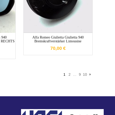
1-3 Werktage
e
a 940
Alfa Romeo Giulietta Giulietta 940
bar RECHTS
Bremskraftverstärker Limousine
70,00
€
1
2
…
9
10