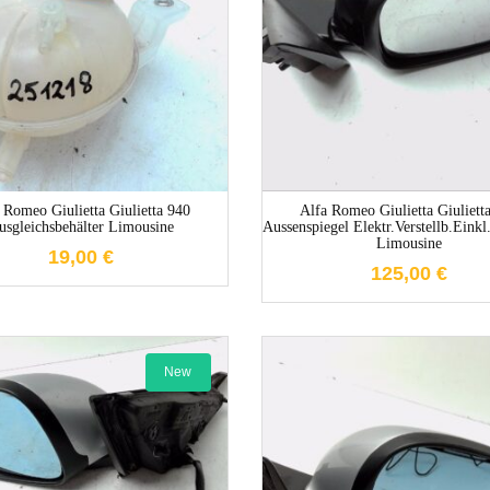
1-3 Werktage
1-3 Werktag
 Romeo Giulietta Giulietta 940
Alfa Romeo Giulietta Giuliett
usgleichsbehälter Limousine
Aussenspiegel Elektr.verstellb.ein
Limousine
19,00
€
125,00
€
New