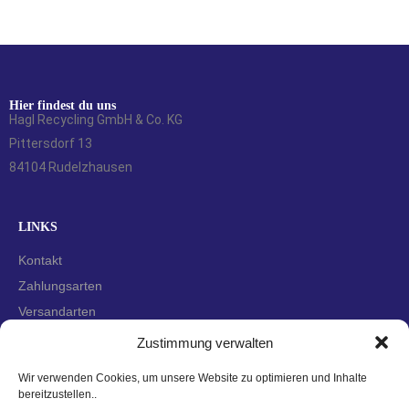
Hier findest du uns
Hagl Recycling GmbH & Co. KG
Pittersdorf 13
84104 Rudelzhausen
LINKS
Kontakt
Zahlungsarten
Versandarten
Widerrufsbelehrung
Zustimmung verwalten
AGBs
Wir verwenden Cookies, um unsere Website zu optimieren und Inhalte
Datenschutzerklärung
bereitzustellen..