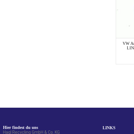
VW A
LIN
Hier findest du uns
LINKS
Hagl Recycling GmbH & Co. KG