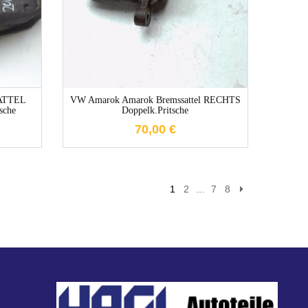
e
1-3 Werktage
ATTEL
VW Amarok Amarok Bremssattel RECHTS
sche
Doppelk.Pritsche
70,00
€
1
2
…
7
8