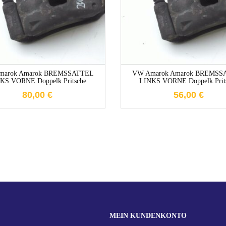
1-3 Werktage
1-3 Werktag
marok Amarok BREMSSATTEL
VW Amarok Amarok BREMSS
KS VORNE Doppelk.Pritsche
LINKS VORNE Doppelk.Prit
80,00
€
56,00
€
MEIN KUNDENKONTO