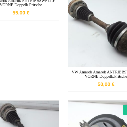
arok Amarok ANTRIEBSWELLE
VORNE Doppelk.Pritsche
55,00
€
1-3 Werktag
VW Amarok Amarok ANTRIEB
VORNE Doppelk.Pritsch
50,00
€