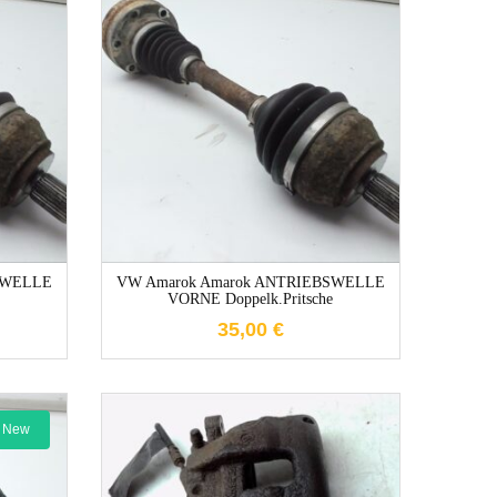
e
1-3 Werktage
SWELLE
VW Amarok Amarok ANTRIEBSWELLE
e
VORNE Doppelk.Pritsche
35,00
€
New