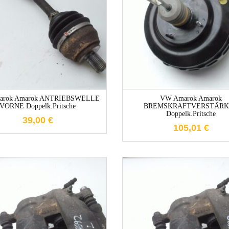
1-3 Werktage
1-3 Werktag
arok Amarok ANTRIEBSWELLE
VW Amarok Amarok
VORNE Doppelk.Pritsche
BREMSKRAFTVERSTÄRK
Doppelk.Pritsche
39,00
€
105,01
€