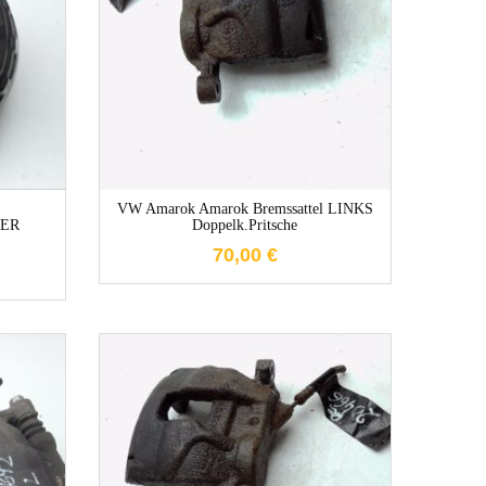
1-3 Werktage
e
VW Amarok Amarok Bremssattel LINKS
ER
Doppelk.Pritsche
70,00
€