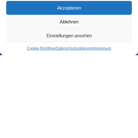
Akzeptieren
Preis:
20 €
—
40 €
Ablehnen
Einstellungen ansehen
Cookie-Richtlinie
Datenschutzerklärung
Impressum
Hier findest du uns
Hagl Recycling GmbH & Co. KG
Pittersdorf 13
84104 Rudelzhausen
LINKS
Kontakt
Zahlungsarten
Versandarten
Widerrufsbelehrung