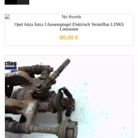
1-3 Werktage
Opel Astra Astra J Aussenspiegel Elektrisch Verstellbar LINKS
Limousine
80,00
€
1-3 Werktage