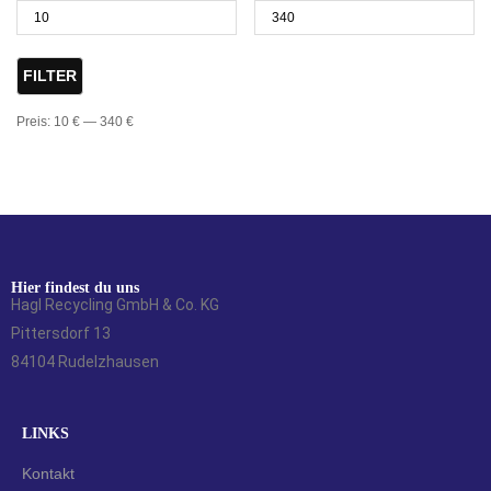
FILTER
Preis:
10 €
—
340 €
Hier findest du uns
Hagl Recycling GmbH & Co. KG
Pittersdorf 13
84104 Rudelzhausen
LINKS
Kontakt