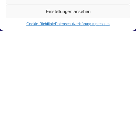
Pittersdorf 13
84104 Rudelzhausen
Einstellungen ansehen
Cookie-Richtlinie
Datenschutzerklärung
Impressum
LINKS
Kontakt
Zahlungsarten
Versandarten
Widerrufsbelehrung
AGBs
Datenschutzerklärung
Impressum
Cookie-Richtlinie (EU)