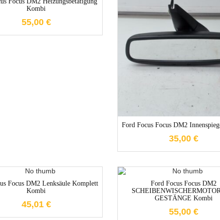
cus Focus DM2 Heizungsbetätigung
Kombi
55,00
€
1-3 Werktag
Ford Focus Focus DM2 Innenspie
35,00
€
1-3 Werktage
us Focus DM2 Lenksäule Komplett
Ford Focus Focus DM2
1-3 Werktag
Kombi
SCHEIBENWISCHERMOTOR
GESTÄNGE Kombi
45,01
€
55,00
€