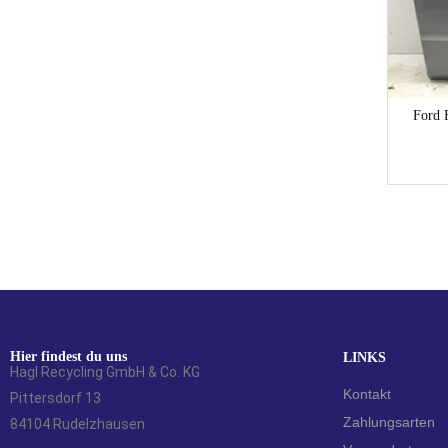
Ford
Hier findest du uns
LINKS
Hagl Recycling GmbH & Co. KG
Kontakt
Pittersdorf 13
Zahlungsarten
84104 Rudelzhausen