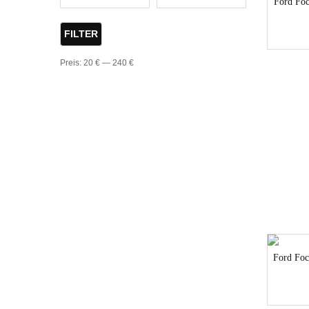
Ford Fo
FILTER
Preis:
20 €
—
240 €
Ford Foc