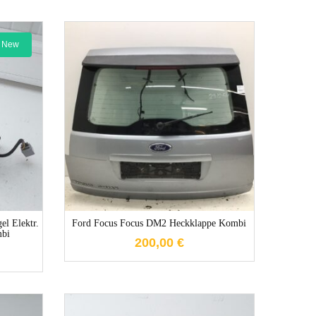
New
1-3 Werktage
e
l Elektr.
Ford Focus Focus DM2 Heckklappe Kombi
mbi
200,00
€