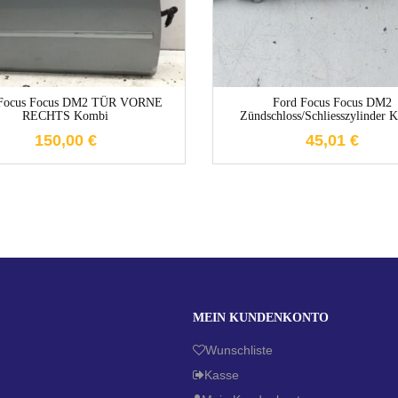
 Focus Focus DM2 TÜR VORNE
Ford Focus Focus DM2
RECHTS Kombi
Zündschloss/Schliesszylinder 
150,00
€
45,01
€
MEIN KUNDENKONTO
Wunschliste
Kasse