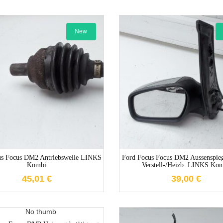
New
1-3 Werktage
1-3 Werktag
us Focus DM2 Antriebswelle LINKS
Ford Focus Focus DM2 Aussenspiege
Kombi
Verstell-/heizb. LINKS Ko
45,01
€
39,00
€
1-3 Werktage