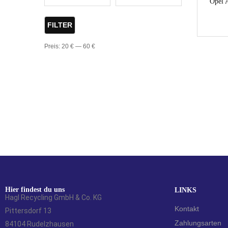
Opel A
FILTER
Preis:
20 €
—
60 €
Hier findest du uns
LINKS
Hagl Recycling GmbH & Co. KG
Kontakt
Pittersdorf 13
Zahlungsarten
84104 Rudelzhausen