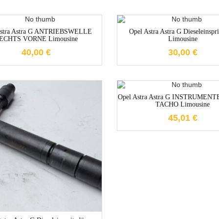
1-3 Werktage
1-3 Werktag
Astra Astra G ANTRIEBSWELLE
Opel Astra Astra G Dieseleinspr
ECHTS VORNE Limousine
Limousine
40,00
€
30,00
€
1-3 Werktag
Opel Astra Astra G INSTRUMEN
TACHO Limousine
45,01
€
1-3 Werktage