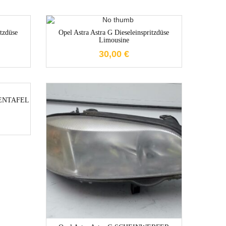
e
1-3 Werktage
itzdüse
Opel Astra Astra G Dieseleinspritzdüse
Limousine
30,00
€
e
TENTAFEL
1-3 Werktage