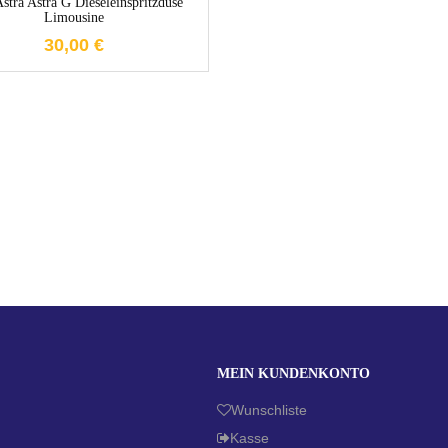
stra Astra G Dieseleinspritzdüse
Limousine
30,00
€
MEIN KUNDENKONTO
Wunschliste
Kasse