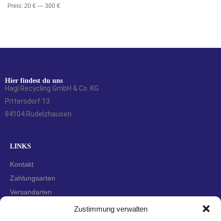
Preis:
20 €
—
300 €
Hier findest du uns
Hagl Recycling GmbH & Co. KG
Pittersdorf 13
84104 Rudelzhausen
LINKS
Kontakt
Zahlungsarten
Versandarten
Widerrufsbelehrung
Zustimmung verwalten
AGBs