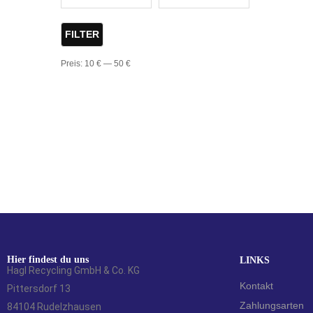
FILTER
Preis:
10 €
—
50 €
Hier findest du uns
LINKS
Hagl Recycling GmbH & Co. KG
Kontakt
Pittersdorf 13
Zahlungsarten
84104 Rudelzhausen