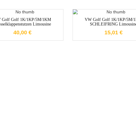
1-3 Werktage
1-3 Werktag
 Golf Golf 1K/1KP/5M/1KM
VW Golf Golf 1K/1KP/5M/
sselklappenstutzen Limousine
SCHLEIFRING Limousin
40,00
€
15,01
€