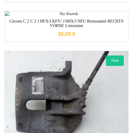
1-3 Werktage
Citroen C 2 C 2 J HFX/J KFV/ J 8HX/J NFU Bremssattel RECHTS
VORNE Limousine
30,00
€
New
1-3 Werktage