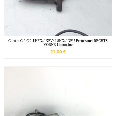
Citroen C 2 C 2 J HFX/J KFV/ J 8HX/J NFU Bremssattel RECHTS
VORNE Limousine
21,00
€