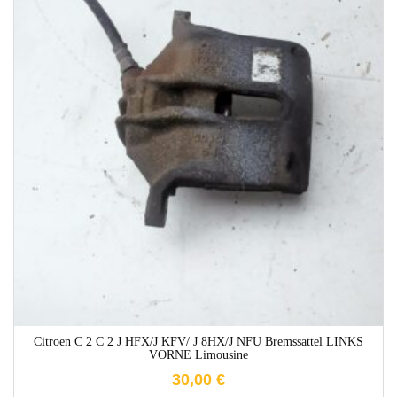
1-3 Werktage
Citroen C 2 C 2 J HFX/J KFV/ J 8HX/J NFU Bremssattel LINKS
VORNE Limousine
30,00
€