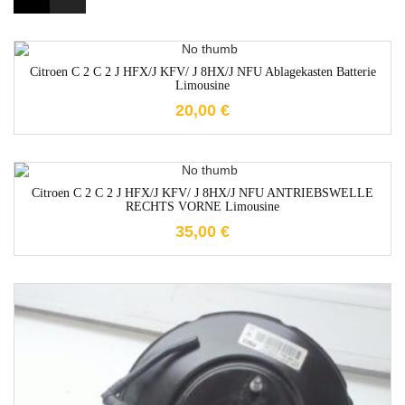
1-3 Werktage
Citroen C 2 C 2 J HFX/J KFV/ J 8HX/J NFU Ablagekasten Batterie
Limousine
20,00
€
1-3 Werktage
Citroen C 2 C 2 J HFX/J KFV/ J 8HX/J NFU ANTRIEBSWELLE
RECHTS VORNE Limousine
35,00
€