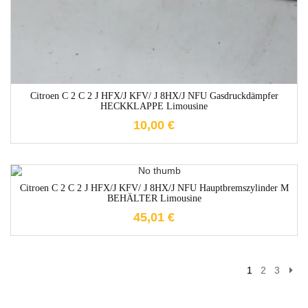
Citroen C 2 C 2 J HFX/J KFV/ J 8HX/J NFU Gasdruckdämpfer
HECKKLAPPE Limousine
10,00
€
1-3 Werktage
Citroen C 2 C 2 J HFX/J KFV/ J 8HX/J NFU Hauptbremszylinder M
BEHÄLTER Limousine
45,01
€
1
2
3