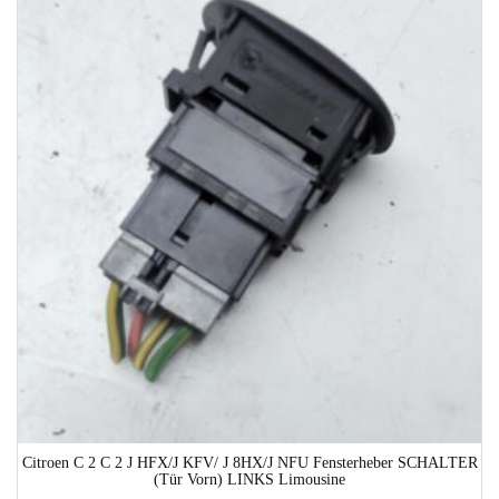
1-3 Werktage
Citroen C 2 C 2 J HFX/J KFV/ J 8HX/J NFU Fensterheber SCHALTER
(Tür Vorn) LINKS Limousine