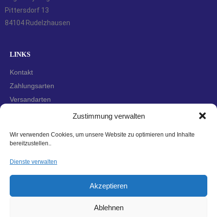
Pittersdorf 13
84104 Rudelzhausen
LINKS
Kontakt
Zahlungsarten
Versandarten
Widerrufsbelehrung
Zustimmung verwalten
AGBs
Wir verwenden Cookies, um unsere Website zu optimieren und Inhalte
Datenschutzerklärung
bereitzustellen..
Impressum
Dienste verwalten
Cookie-Richtlinie (EU)
Akzeptieren
Ablehnen