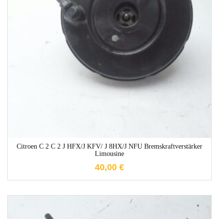
1-3 Werktage
Citroen C 2 C 2 J HFX/J KFV/ J 8HX/J NFU Bremskraftverstärker
Limousine
40,00
€