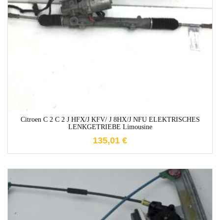
1-3 Werktage
Citroen C 2 C 2 J HFX/J KFV/ J 8HX/J NFU ELEKTRISCHES
LENKGETRIEBE Limousine
135,01
€