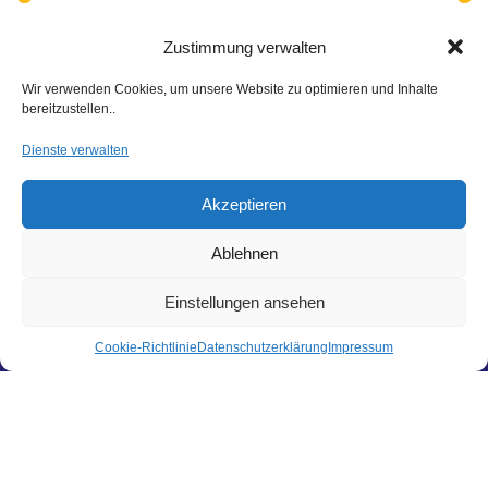
Zustimmung verwalten
Wir verwenden Cookies, um unsere Website zu optimieren und Inhalte
FILTER
bereitzustellen..
Preis:
30 €
—
50 €
Dienste verwalten
Akzeptieren
Ablehnen
Einstellungen ansehen
Hier findest du uns
Hagl Recycling GmbH & Co. KG
Cookie-Richtlinie
Datenschutzerklärung
Impressum
Pittersdorf 13
84104 Rudelzhausen
LINKS