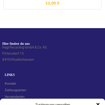
12,00
€
Hier findest du uns
Hagl Recycling GmbH & Co. KG
Pittersdorf 13
84104 Rudelzhausen
LINKS
Kontakt
Zahlungsarten
Versandarten
Widerrufsbelehrung
Zustimmung verwalten