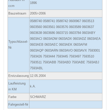
1896
ccm
Bauzeitraum
2005>2006
0588740 0588741 0588742 0600967 0603513
0603560 0603561 0603576 0603589 0603637
0603638 0603686 0603715 0603784 0603ABY
0603ACI 0603ADW 0603ADX 0603ADZ 0603AEA
Typschlüssel-
0603AEB 0603AEC 0603AEK 0603AFM
Nr.
0603AQP 0603ARN 0603AVO 0603AVX 7593001
7593426 7593444 7593445 7593497 7593510
7593511 7593ABB 7593ABD 7593ABE 7593ABJ
7593ABL
Erstzulassung
12.05.2004
Laufleistung
k.A.
in KM
Farbe
SCHWARZ
Fahrgestell-Nr