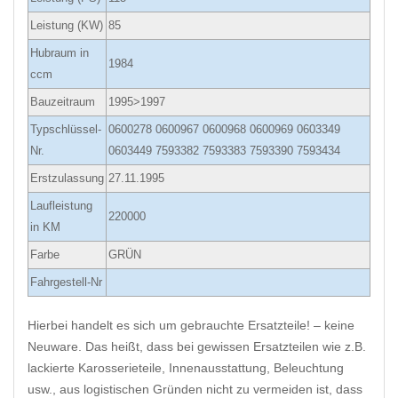
Leistung (KW)
85
Hubraum in
1984
ccm
Bauzeitraum
1995>1997
Typschlüssel-
0600278 0600967 0600968 0600969 0603349
Nr.
0603449 7593382 7593383 7593390 7593434
Erstzulassung
27.11.1995
Laufleistung
220000
in KM
Farbe
GRÜN
Fahrgestell-Nr
Hierbei handelt es sich um gebrauchte Ersatzteile! – keine
Neuware. Das heißt, dass bei gewissen Ersatzteilen wie z.B.
lackierte Karosserieteile, Innenausstattung, Beleuchtung
usw., aus logistischen Gründen nicht zu vermeiden ist, dass