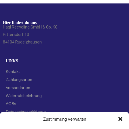
Hier findest du uns
Hagl Recycling GmbH & Co. KG
Pittersdorf 13
84104 Rudelzhausen
LINKS
Kontakt
Zahlungsarten
Versandarten
Widerrufsbelehrung
AGBs
Datenschutzerklärung
Zustimmung verwalten
Impressum
Cookie-Richtlinie (EU)