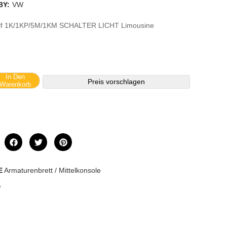
BY:
VW
lf 1K/1KP/5M/1KM SCHALTER LICHT Limousine
In Den
Preis vorschlagen
Warenkorb
E
Armaturenbrett / Mittelkonsole
W