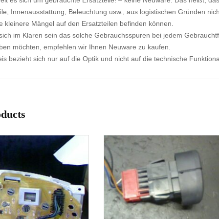
elt es sich um gebrauchte Ersatzteile! – keine Neuware. Das heißt, dass
ile, Innenausstattung, Beleuchtung usw., aus logistischen Gründen nicht
e kleinere Mängel auf den Ersatzteilen befinden können.
ich im Klaren sein das solche Gebrauchsspuren bei jedem Gebrauchtf
aben möchten, empfehlen wir Ihnen Neuware zu kaufen.
s bezieht sich nur auf die Optik und nicht auf die technische Funktional
oducts
1-3 Werktage
1-3 Werktage