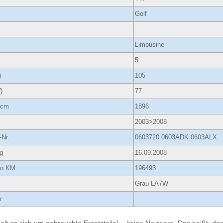
Golf
Limousine
5
)
105
)
77
ccm
1896
2003>2008
-Nr.
0603720 0603ADK 0603ALX
g
16.09.2008
 in KM
196493
Grau LA7W
r