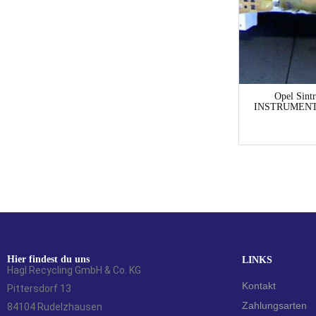
1-3 Werktage
Ford Escort Escort
Opel Sint
GAL/ALL/ABLC4/ABL/AFL/AAL/ANL
INSTRUMENT
INSTRUMENTENTAFEL TACHO Kombi
17,01
€
Hier findest du uns
LINKS
Hagl Recycling GmbH & Co. KG
Kontakt
Pittersdorf 13
Zahlungsarten
84104 Rudelzhausen