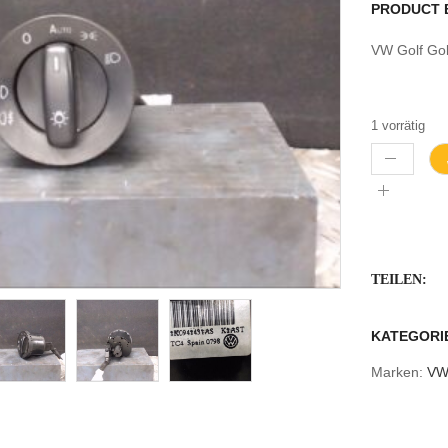
PRODUCT 
VW Golf Go
1 vorrätig
TEILEN:
KATEGORI
Marken:
V