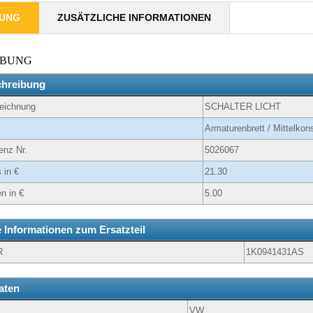
BUNG
ZUSÄTZLICHE INFORMATIONEN
IBUNG
chreibung
zeichnung
SCHALTER LICHT
Armaturenbrett / Mittelkon
enz Nr.
5026067
 in €
21.30
n in €
5.00
e Informationen zum Ersatzteil
R
1K0941431AS
aten
VW