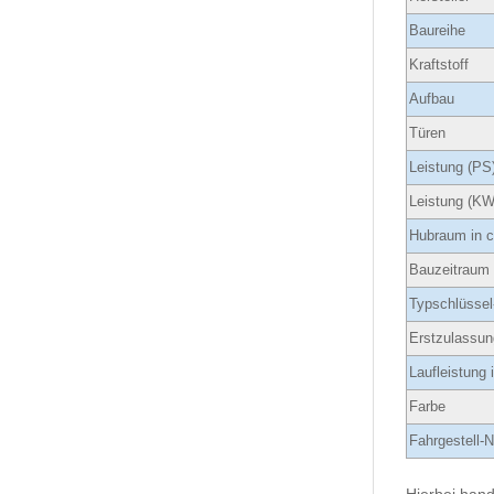
Baureihe
Kraftstoff
Aufbau
Türen
Leistung (PS
Leistung (KW
Hubraum in 
Bauzeitraum
Typschlüssel
Erstzulassun
Laufleistung
Farbe
Fahrgestell-N