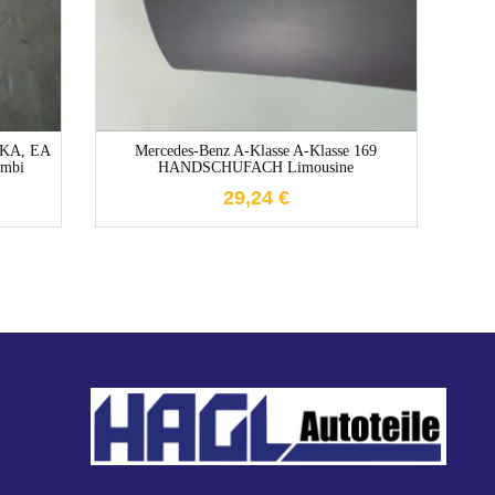
 KA, EA
Mercedes-Benz A-Klasse A-Klasse 169
mbi
HANDSCHUFACH Limousine
DB
29,24
€