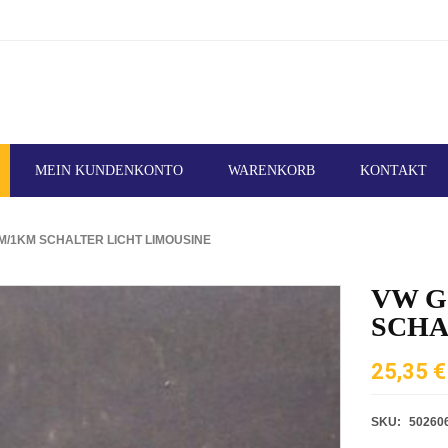
MEIN KUNDENKONTO
WARENKORB
KONTAKT
5M/1KM SCHALTER LICHT LIMOUSINE
VW Go
SCHA
25,35
€
SKU:
50260