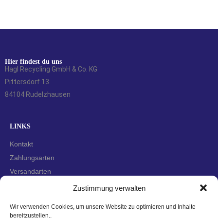
Hier findest du uns
Hagl Recycling GmbH & Co. KG
Pittersdorf 13
84104 Rudelzhausen
LINKS
Kontakt
Zahlungsarten
Versandarten
Widerrufsbelehrung
Zustimmung verwalten
AGBs
Wir verwenden Cookies, um unsere Website zu optimieren und Inhalte
Datenschutzerklärung
bereitzustellen..