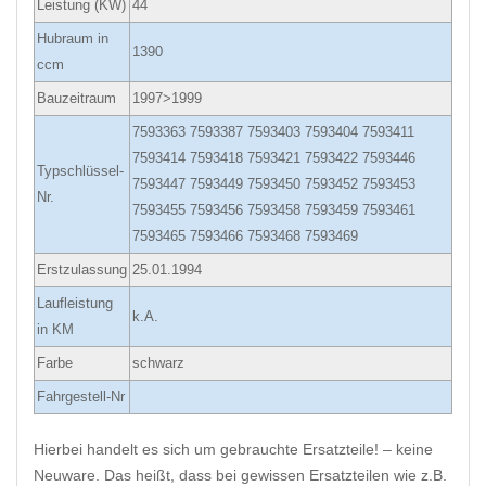
Leistung (KW)
44
Hubraum in
1390
ccm
Bauzeitraum
1997>1999
7593363 7593387 7593403 7593404 7593411
7593414 7593418 7593421 7593422 7593446
Typschlüssel-
7593447 7593449 7593450 7593452 7593453
Nr.
7593455 7593456 7593458 7593459 7593461
7593465 7593466 7593468 7593469
Erstzulassung
25.01.1994
Laufleistung
k.A.
in KM
Farbe
schwarz
Fahrgestell-Nr
Hierbei handelt es sich um gebrauchte Ersatzteile! – keine
Neuware. Das heißt, dass bei gewissen Ersatzteilen wie z.B.