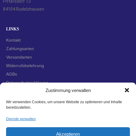
Pittersdorf 13
84104 Rudelzhausen
LINKS
Kontakt
Zahlungsarten
Versandarten
Widerrufsbelehrung
AGBs
Datenschutzerklärung
Zustimmung verwalten
Impressum
Cookie-Richtlinie (EU)
Wir verwenden Cookies, um unsere Website zu optimieren und Inhalte
bereitzustellen..
Dienste verwalten
Akzeptieren