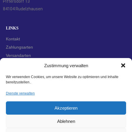
Pittersdorf 13
84104 Rudelzhausen
LINKS
Kontakt
Zahlungsarten
Versandarten
Widerrufsbelehrung
Zustimmung verwalten
AGBs
Wir verwenden Cookies, um unsere Website zu optimieren und Inhalte
Datenschutzerklärung
bereitzustellen..
Impressum
Dienste verwalten
Cookie-Richtlinie (EU)
Akzeptieren
Ablehnen