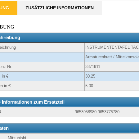
BUNG
ZUSÄTZLICHE INFORMATIONEN
IBUNG
chreibung
zeichnung
INSTRUMENTENTAFEL TA
Armaturenbrett / Mittelkonsol
enz Nr.
3371911
 in €
30.25
n in €
5.00
e Informationen zum Ersatzteil
R
9653958980 9653775780
aten
Mitsubishi