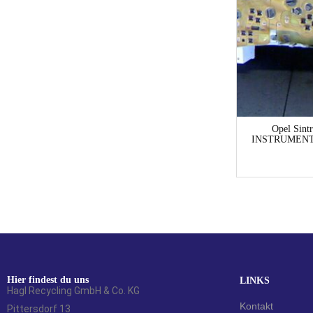
1-3 Werktage
Mercedes-Benz A-Klasse A-Klasse 169
Opel Sint
HANDSCHUFACH Limousine
INSTRUMENT
29,24
€
Hier findest du uns
LINKS
Hagl Recycling GmbH & Co. KG
Kontakt
Pittersdorf 13