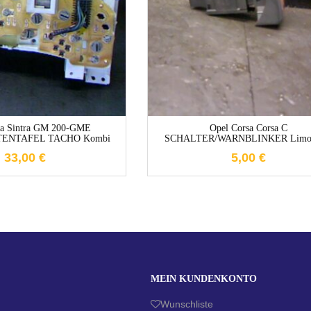
1-3 Werktage
1-3 Werktage
ra Sintra GM 200-GME
Opel Corsa Corsa C
ENTAFEL TACHO Kombi
SCHALTER/WARNBLINKER Limou
33,00
€
5,00
€
MEIN KUNDENKONTO
Wunschliste