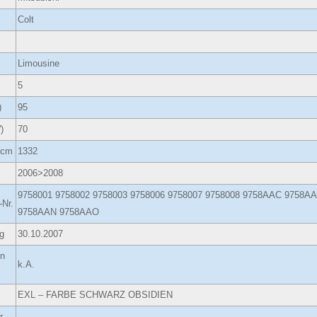
Colt
Limousine
5
)
95
)
70
ccm
1332
2006>2008
9758001 9758002 9758003 9758006 9758007 9758008 9758AAC 975
-Nr.
9758AAN 9758AAO
g
30.10.2007
in
k.A.
EXL – FARBE SCHWARZ OBSIDIEN
r