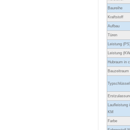
Baureihe
Kraftstoff
Aufbau
Türen
Leistung (PS
Leistung (KW
Hubraum in 
Bauzeitraum
Typschlüssel
Erstzulassun
Laufleistung 
KM
Farbe
Fahrgestell-N