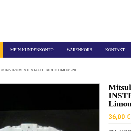
MEIN KUNDENKONTO
WARENKORB
KONTAKT
 Z3B INSTRUMENTENTAFEL TACHO LIMOUSINE
Mitsub
INST
Limou
36,00
€