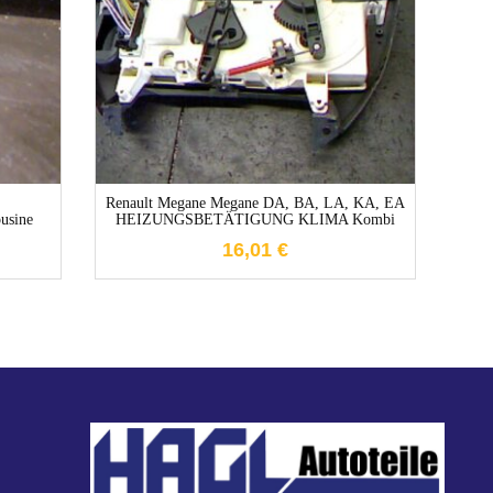
1-3 Werktage
Renault Megane Megane DA, BA, LA, KA, EA
Rena
sine
HEIZUNGSBETÄTIGUNG KLIMA Kombi
16,01
€