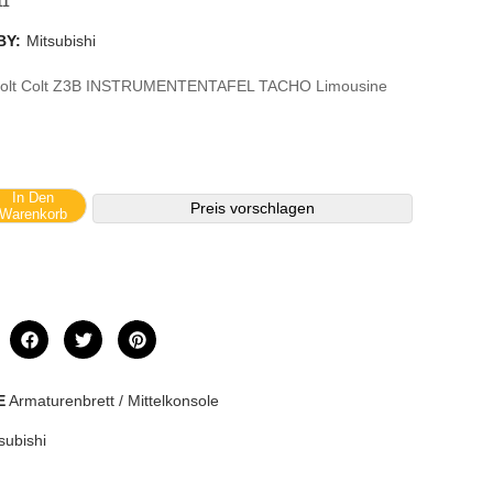
11
BY:
Mitsubishi
 Colt Colt Z3B INSTRUMENTENTAFEL TACHO Limousine
In Den
Preis vorschlagen
Warenkorb
E
Armaturenbrett / Mittelkonsole
subishi