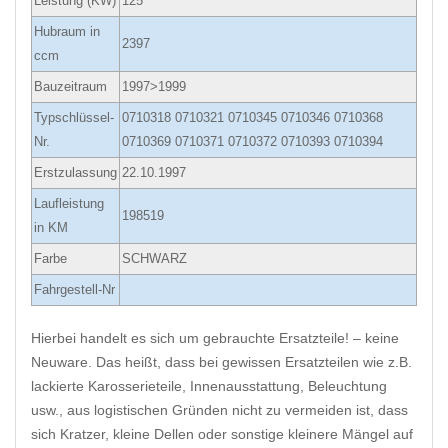
Leistung (KW)
125
Hubraum in
2397
ccm
Bauzeitraum
1997>1999
Typschlüssel-
0710318 0710321 0710345 0710346 0710368
Nr.
0710369 0710371 0710372 0710393 0710394
Erstzulassung
22.10.1997
Laufleistung
198519
in KM
Farbe
SCHWARZ
Fahrgestell-Nr
Hierbei handelt es sich um gebrauchte Ersatzteile! – keine
Neuware. Das heißt, dass bei gewissen Ersatzteilen wie z.B.
lackierte Karosserieteile, Innenausstattung, Beleuchtung
usw., aus logistischen Gründen nicht zu vermeiden ist, dass
sich Kratzer, kleine Dellen oder sonstige kleinere Mängel auf