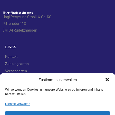
Hier findest du uns
Hagl Recycling GmbH & Co. KG
Pittersdorf 13
84104 Rudelzhausen
LINKS
Kontakt
Zahlungsarten
Versandarten
Widerrufsbelehrung
Zustimmung verwalten
AGBs
Wir verwenden Cookies, um unsere Website zu optimieren und Inhalte
Datenschutzerklärung
bereitzustellen..
Impressum
Dienste verwalten
Cookie-Richtlinie (EU)